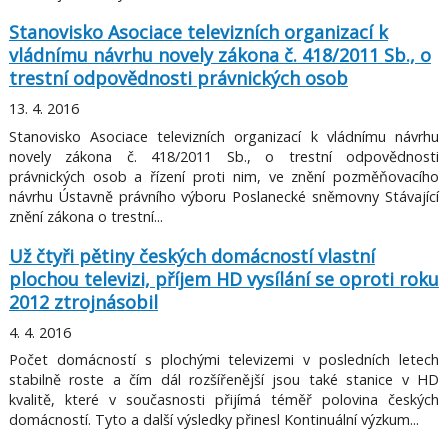
Stanovisko Asociace televizních organizací k
vládnímu návrhu novely zákona č. 418/2011 Sb., o
trestní odpovědnosti právnických osob
13. 4. 2016
Stanovisko Asociace televizních organizací k vládnímu návrhu
novely zákona č. 418/2011 Sb., o trestní odpovědnosti
právnických osob a řízení proti nim, ve znění pozměňovacího
návrhu Ústavně právního výboru Poslanecké sněmovny Stávající
znění zákona o trestní...
Už čtyři pětiny českých domácností vlastní
plochou televizi, příjem HD vysílání se oproti roku
2012 ztrojnásobil
4. 4. 2016
Počet domácností s plochými televizemi v posledních letech
stabilně roste a čím dál rozšířenější jsou také stanice v HD
kvalitě, které v současnosti přijímá téměř polovina českých
domácností. Tyto a další výsledky přinesl Kontinuální výzkum...