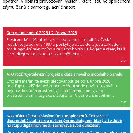
opatření v oblasti provozování vysílání, které jsou ve společném
zájmu členů a samoregulační činnost.
Den peoplemetrů 2026 | 2. června 2026
Elektronické měření televizní sledovanosti probíhá v České
republice již od roku 1997 a poskytuje data, která jsou základem
pro fungování televizního a reklamního trhu. Děkujeme všem, kteří
se podílejí na realizaci a rozvoji měření a...
číst
ATO rozšiřuje televizní projekt o data z nového mobilního panelu.
Oficiální měření televizní sledovanosti se od 1. února 2026
rozšiřuje o další datové zdroje. Měření bude nově realizováno
nejen v domácím prostředí, ale také mimo domov, a to
prostřednictvím integrace stávajícího TV panelu s mobilním...
číst
Na začátku června slavíme Den peoplemetrů. Televize je
dlouhodobě stabilním a oblíbeným mediatypem, který si i v době
nástupu digitálních médií zachovává svou důležitost.
Den peoplemetrů si každoročně připomínáme 2. června. Letos to je