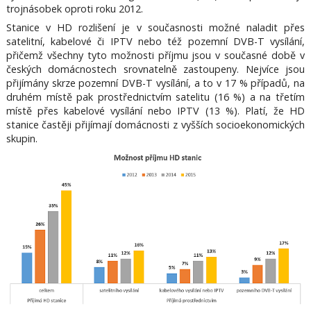
trojnásobek oproti roku 2012.
Stanice v HD rozlišení je v současnosti možné naladit přes
satelitní, kabelové či IPTV nebo též pozemní DVB-T vysílání,
přičemž všechny tyto možnosti příjmu jsou v současné době v
českých domácnostech srovnatelně zastoupeny. Nejvíce jsou
přijímány skrze pozemní DVB-T vysílání, a to v 17 % případů, na
druhém místě pak prostřednictvím satelitu (16 %) a na třetím
místě přes kabelové vysílání nebo IPTV (13 %). Platí, že HD
stanice častěji přijímají domácnosti z vyšších socioekonomických
skupin.