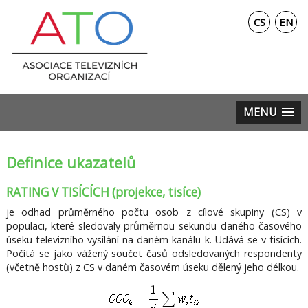
CS
EN
MENU
Definice ukazatelů
RATING V TISÍCÍCH (projekce, tisíce)
je odhad průměrného počtu osob z cílové skupiny (CS) v
populaci, které sledovaly průměrnou sekundu daného časového
úseku televizního vysílání na daném kanálu k. Udává se v tisících.
Počítá se jako vážený součet časů odsledovaných respondenty
(včetně hostů) z CS v daném časovém úseku dělený jeho délkou.