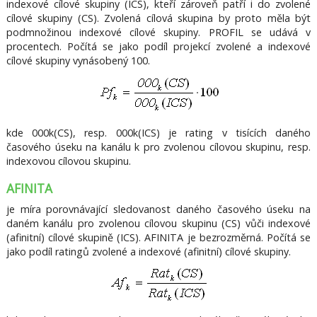
indexové cílové skupiny (ICS), kteří zároveň patří i do zvolené
cílové skupiny (CS). Zvolená cílová skupina by proto měla být
podmnožinou indexové cílové skupiny. PROFIL se udává v
procentech. Počítá se jako podíl projekcí zvolené a indexové
cílové skupiny vynásobený 100.
kde 000k(CS), resp. 000k(ICS) je rating v tisících daného
časového úseku na kanálu k pro zvolenou cílovou skupinu, resp.
indexovou cílovou skupinu.
AFINITA
je míra porovnávající sledovanost daného časového úseku na
daném kanálu pro zvolenou cílovou skupinu (CS) vůči indexové
(afinitní) cílové skupině (ICS). AFINITA je bezrozměrná. Počítá se
jako podíl ratingů zvolené a indexové (afinitní) cílové skupiny.