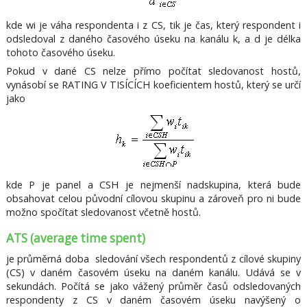
kde wi je váha respondenta i z CS, tik je čas, který respondent i
odsledoval z daného časového úseku na kanálu k, a d je délka
tohoto časového úseku.
Pokud v dané CS nelze přímo počítat sledovanost hostů,
vynásobí se RATING V TISÍCÍCH koeficientem hostů, který se určí
jako
kde P je panel a CSH je nejmenší nadskupina, která bude
obsahovat celou původní cílovou skupinu a zároveň pro ni bude
možno spočítat sledovanost včetně hostů.
ATS (average time spent)
je průměrná doba sledování všech respondentů z cílové skupiny
(CS) v daném časovém úseku na daném kanálu. Udává se v
sekundách. Počítá se jako vážený průměr časů odsledovaných
respondenty z CS v daném časovém úseku navýšený o