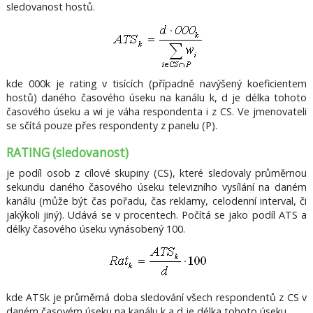
sledovanost hostů.
kde 000k je rating v tisících (případně navýšený koeficientem
hostů) daného časového úseku na kanálu k, d je délka tohoto
časového úseku a wi je váha respondenta i z CS. Ve jmenovateli
se sčítá pouze přes respondenty z panelu (P).
RATING (sledovanost)
je podíl osob z cílové skupiny (CS), které sledovaly průměrnou
sekundu daného časového úseku televizního vysílání na daném
kanálu (může být čas pořadu, čas reklamy, celodenní interval, či
jakýkoli jiný). Udává se v procentech. Počítá se jako podíl ATS a
délky časového úseku vynásobený 100.
kde ATSk je průměrná doba sledování všech respondentů z CS v
daném časovém úseku na kanálu k a d je délka tohoto úseku.