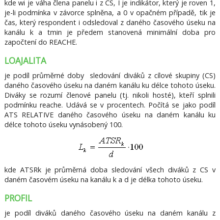
kde wi je váha člena panelu i z CS, I je indikátor, který je roven 1,
je-li podmínka v závorce splněna, a 0 v opačném případě, tik je
čas, který respondent i odsledoval z daného časového úseku na
kanálu k a tmin je předem stanovená minimální doba pro
započtení do REACHE.
LOAJALITA
je podíl průměrné doby sledování diváků z cílové skupiny (CS)
daného časového úseku na daném kanálu ku délce tohoto úseku.
Diváky se rozumí členové panelu (tj. nikoli hosté), kteří splnili
podmínku reache. Udává se v procentech. Počítá se jako podíl
ATS RELATIVE daného časového úseku na daném kanálu ku
délce tohoto úseku vynásobený 100.
kde ATSRk je průměrná doba sledování všech diváků z CS v
daném časovém úseku na kanálu k a d je délka tohoto úseku.
PROFIL
je podíl diváků daného časového úseku na daném kanálu z