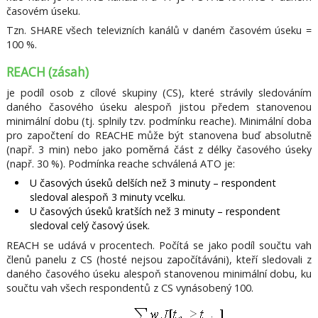
časovém úseku.
Tzn. SHARE všech televizních kanálů v daném časovém úseku =
100 %.
REACH (zásah)
je podíl osob z cílové skupiny (CS), které strávily sledováním
daného časového úseku alespoň jistou předem stanovenou
minimální dobu (tj. splnily tzv. podmínku reache). Minimální doba
pro započtení do REACHE může být stanovena buď absolutně
(např. 3 min) nebo jako poměrná část z délky časového úseky
(např. 30 %). Podmínka reache schválená ATO je:
U časových úseků delších než 3 minuty – respondent
sledoval alespoň 3 minuty vcelku.
U časových úseků kratších než 3 minuty – respondent
sledoval celý časový úsek.
REACH se udává v procentech. Počítá se jako podíl součtu vah
členů panelu z CS (hosté nejsou započítáváni), kteří sledovali z
daného časového úseku alespoň stanovenou minimální dobu, ku
součtu vah všech respondentů z CS vynásobený 100.