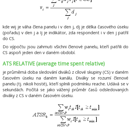
kde wij je váha člena panelu i v den j, dj je délka časového úseku
(pořadu) v den j a Ij je indikátor, zda respondent i v den j patřil
do CS.
Do výpočtu jsou zahrnuti všichni členové panelu, kteří patřili do
CS aspoň jeden den v daném období.
ATS RELATIVE (average time spent relative)
je průměrná doba sledování diváků z cílové skupiny (CS) v daném
časovém úseku na daném kanálu. Diváky se rozumí členové
panelu (tj. nikoli hosté), kteří splnili podmínku reache. Udává se v
sekundách. Počítá se jako vážený průměr časů odsledovaných
diváky z CS v daném časovém úseku.