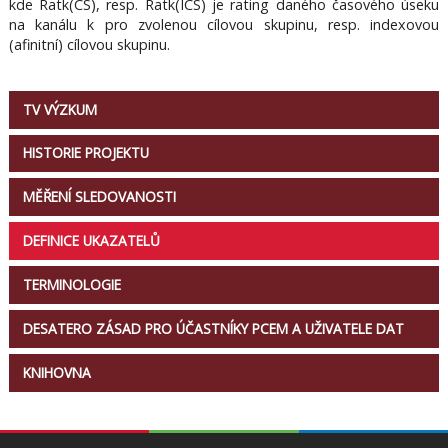
kde Ratk(CS), resp. Ratk(ICS) je rating daného časového úseku
na kanálu k pro zvolenou cílovou skupinu, resp. indexovou
(afinitní) cílovou skupinu.
TV VÝZKUM
HISTORIE PROJEKTU
MĚŘENÍ SLEDOVANOSTI
DEFINICE UKAZATELŮ
TERMINOLOGIE
DESATERO ZÁSAD PRO ÚČASTNÍKY PCEM A UŽIVATELE DAT
KNIHOVNA