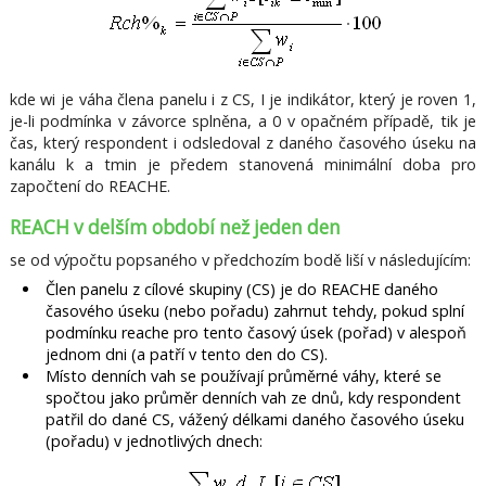
kde wi je váha člena panelu i z CS, I je indikátor, který je roven 1,
je-li podmínka v závorce splněna, a 0 v opačném případě, tik je
čas, který respondent i odsledoval z daného časového úseku na
kanálu k a tmin je předem stanovená minimální doba pro
započtení do REACHE.
REACH v delším období než jeden den
se od výpočtu popsaného v předchozím bodě liší v následujícím:
Člen panelu z cílové skupiny (CS) je do REACHE daného
časového úseku (nebo pořadu) zahrnut tehdy, pokud splní
podmínku reache pro tento časový úsek (pořad) v alespoň
jednom dni (a patří v tento den do CS).
Místo denních vah se používají průměrné váhy, které se
spočtou jako průměr denních vah ze dnů, kdy respondent
patřil do dané CS, vážený délkami daného časového úseku
(pořadu) v jednotlivých dnech: